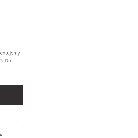
zentujemy
05. Do