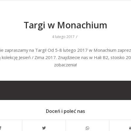
Targi w Monachium
/
4 lutego 2017
ie zapraszamy na Targi! Od 5-8 lutego 2017 w Monachium zapre
 kolekcję Jesień / Zima 2017. Znajdziecie nas w Hali B2, stoisko 2
zobaczenia!
Wróć na stronę główną
Doceń i poleć nas