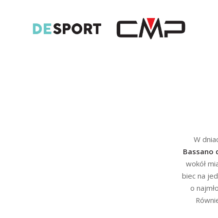
W dniac
Bassano 
wokół mi
biec na je
o najmło
Równie