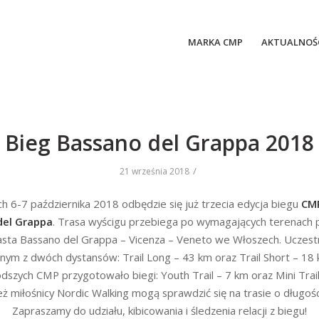
MARKA CMP
AKTUALNOŚ
Bieg Bassano del Grappa 2018
/
21 września 2018
h 6-7 października 2018 odbędzie się już trzecia edycja biegu
CMP
del Grappa
. Trasa wyścigu przebiega po wymagających terenach 
asta Bassano del Grappa – Vicenza – Veneto we Włoszech. Uczest
dnym z dwóch dystansów: Trail Long – 43 km oraz Trail Short – 18 
dszych CMP przygotowało biegi: Youth Trail – 7 km oraz Mini Trai
ż miłośnicy Nordic Walking mogą sprawdzić się na trasie o długośc
Zapraszamy do udziału, kibicowania i śledzenia relacji z biegu!