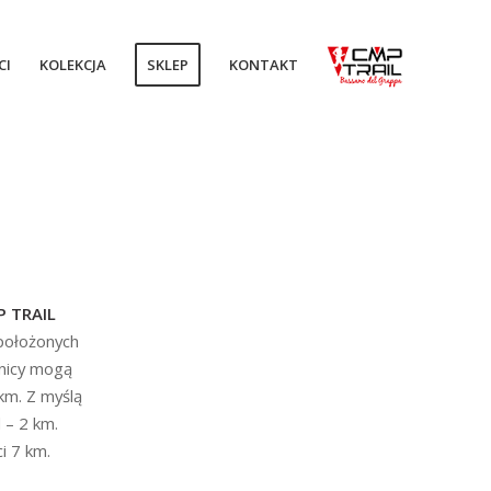
CI
KOLEKCJA
SKLEP
KONTAKT
 TRAIL
położonych
nicy mogą
km. Z myślą
l – 2 km.
i 7 km.