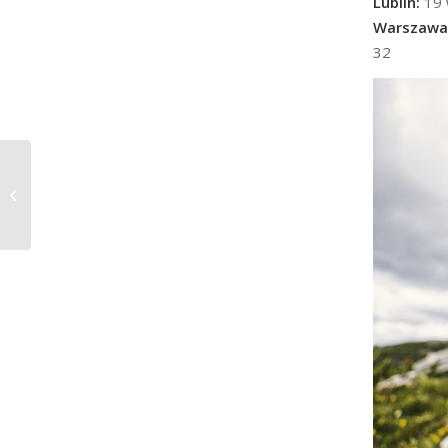
Lublin:
19 
Warszawa
32
CMP Venice Night Trail
2018