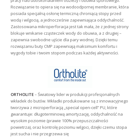
pracy nad udoskonalaniem odzieży i obuwia sportowego.
Rozwiązanie to opiera się na wodoodpornej membranie, która
posiada specjalną osłonę termiczną chroniącą stopy przed
wodą i wilgocią, a jednocześnie zapewniająca oddychalność.
Zastosowana mikroperforacja jest tak mała, że z jednej strony
blokuje wnikanie cząsteczek wody do obuwia, a z drugiej –
zapewnia swobodne ujście dla pary wodnej. Dzięki temu
rozwiązaniu buty CMP zapewniają maksimum komfortu i
wygody tobie i twoim stopom podczas każdej aktywności.
ORTHOLITE
– Światowy lider w produkcji profesjonalnych
wkładek do butów. Wkładki produkowane są z innowacyjnego
tworzywa z microperforacją „special open-cell” PU, które
gwarantuje: długoterminową amortyzację, oddychalność na
wysokim poziomie (prawie 100% przepuszczalności
powietrza), oraz kontrolę poziomu wilgoci, dzięki czemu stopa
jest sucha i nie przegrzewa się