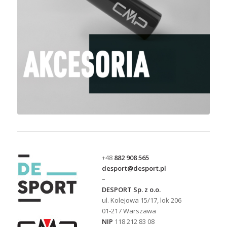
+48
882 908 565
desport@desport.pl
–
DESPORT Sp. z o.o.
ul. Kolejowa 15/17, lok 206
01-217 Warszawa
NIP
118 212 83 08