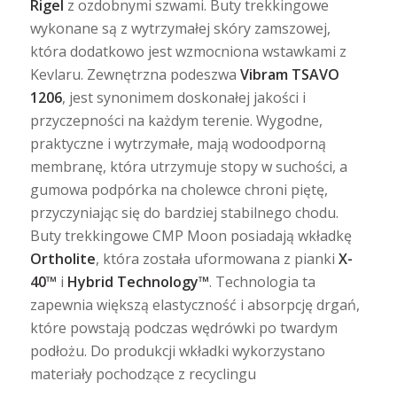
Rigel
z ozdobnymi szwami. Buty trekkingowe
wykonane są z wytrzymałej skóry zamszowej,
która dodatkowo jest wzmocniona wstawkami z
Kevlaru. Zewnętrzna podeszwa
Vibram TSAVO
1206
, jest synonimem doskonałej jakości i
przyczepności na każdym terenie. Wygodne,
praktyczne i wytrzymałe, mają wodoodporną
membranę, która utrzymuje stopy w suchości, a
gumowa podpórka na cholewce chroni piętę,
przyczyniając się do bardziej stabilnego chodu.
Buty trekkingowe CMP Moon posiadają wkładkę
Ortholite
, która została uformowana z pianki
X-
40™
i
Hybrid Technology™
. Technologia ta
zapewnia większą elastyczność i absorpcję drgań,
które powstają podczas wędrówki po twardym
podłożu. Do produkcji wkładki wykorzystano
materiały pochodzące z recyclingu