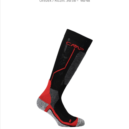
Unisex / Rozm. 36/38 – 46/48