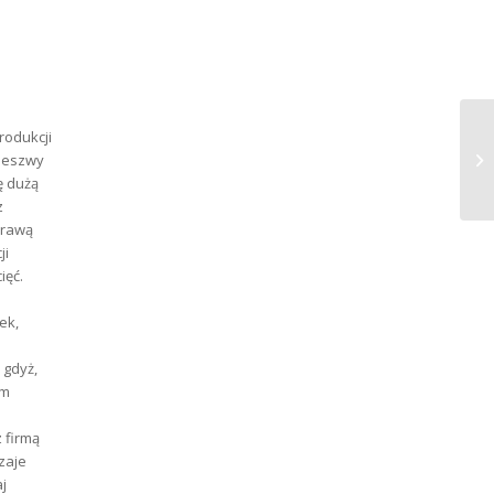
rodukcji
ŚN
deszwy
ę dużą
z
prawą
ji
ięć.
ek,
 gdyż,
ym
z firmą
zaje
j