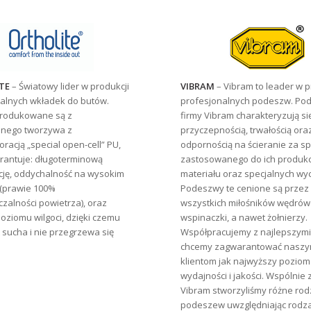
TE
– Światowy lider w produkcji
VIBRAM
– Vibram to leader w p
alnych wkładek do butów.
profesjonalnych podeszw. Po
produkowane są z
firmy Vibram charakteryzują si
jnego tworzywa z
przyczepnością, trwałością ora
racją „special open-cell” PU,
odpornością na ścieranie za s
rantuje: długoterminową
zastosowanego do ich produkc
ję, oddychalność na wysokim
materiału oraz specjalnych wyc
(prawie 100%
Podeszwy te cenione są przez
zalności powietrza), oraz
wszystkich miłośników wędrów
poziomu wilgoci, dzięki czemu
wspinaczki, a nawet żołnierzy.
t sucha i nie przegrzewa się
Współpracujemy z najlepszymi
chcemy zagwarantować nasz
klientom jak najwyższy poziom
wydajności i jakości. Wspólnie 
Vibram stworzyliśmy różne rod
podeszew uwzględniając rodza