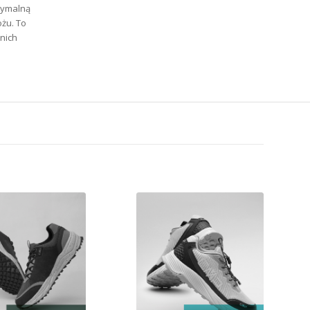
symalną
żu. To
tnich