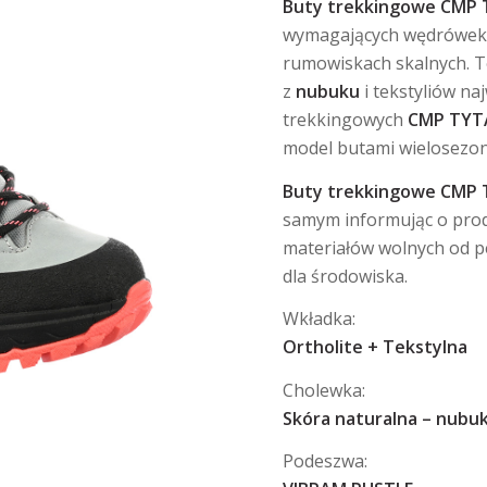
Buty trekkingowe CMP
wymagających wędrówek 
rumowiskach skalnych. 
z
nubuku
i tekstyliów n
trekkingowych
CMP TYT
model butami wielosezon
Buty trekkingowe CMP
samym informując o pro
materiałów wolnych od 
dla środowiska.
Wkładka:
Ortholite + Tekstylna
Cholewka:
Skóra naturalna – nubu
Podeszwa: