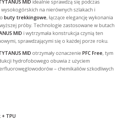
 TYTANUS MID
idealnie sprawdzą się podczas
wysokogórskich na nierównych szlakach i
To
buty trekkingowe
, łączące elegancję wykonania
ajwyższej próby. Technologie zastosowane w butach
ANUS MID
i wytrzymała konstrukcja czynią ten
owymi, sprawdzającymi się o każdej porze roku.
 TYTANUS MID
otrzymały oznaczenie
PFC Free
, tym
dukcji hydrofobowego obuwia z użyciem
perfluorowęglowodorów – chemikaliów szkodliwych
k + TPU