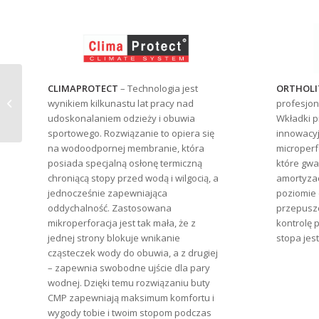
CLIMAPROTECT
– Technologia jest
ORTHOLI
BUTY TREKKINGOWE MĘSKIE CMP
wynikiem kilkunastu lat pracy nad
profesjon
TYTANUS MID WP
udoskonalaniem odzieży i obuwia
Wkładki 
sportowego. Rozwiązanie to opiera się
innowacy
na wodoodpornej membranie, która
microperfo
posiada specjalną osłonę termiczną
które gwa
chroniącą stopy przed wodą i wilgocią, a
amortyzac
jednocześnie zapewniająca
poziomie 
oddychalność. Zastosowana
przepuszc
mikroperforacja jest tak mała, że z
kontrolę 
jednej strony blokuje wnikanie
stopa jes
cząsteczek wody do obuwia, a z drugiej
– zapewnia swobodne ujście dla pary
wodnej. Dzięki temu rozwiązaniu buty
CMP zapewniają maksimum komfortu i
wygody tobie i twoim stopom podczas