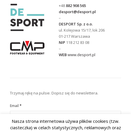
+48
882 908 565
desport@desport.pl
–
DESPORT Sp. z o.o.
ul. Kolejowa 15/17, lok 206
01-217 Warszawa
NIP
118 212 83 08
–
WEB
www.desport.pl
Trzymaj rękę na pulsie. Dopisz się do newslettera.
Email
*
Nasza strona internetowa używa plików cookies (tzw.
ciasteczka) w celach statystycznych, reklamowych oraz