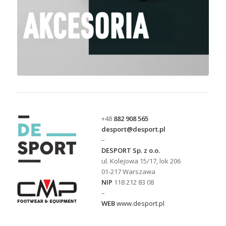
+48
882 908 565
desport@desport.pl
–
DESPORT Sp. z o.o.
ul. Kolejowa 15/17, lok 206
01-217 Warszawa
NIP
118 212 83 08
–
WEB
www.desport.pl