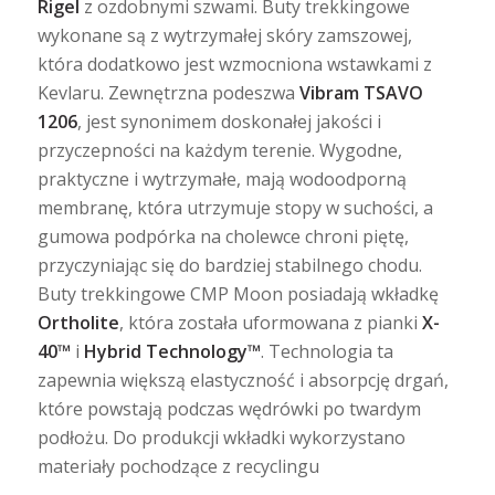
Rigel
z ozdobnymi szwami. Buty trekkingowe
wykonane są z wytrzymałej skóry zamszowej,
która dodatkowo jest wzmocniona wstawkami z
Kevlaru. Zewnętrzna podeszwa
Vibram TSAVO
1206
, jest synonimem doskonałej jakości i
przyczepności na każdym terenie. Wygodne,
praktyczne i wytrzymałe, mają wodoodporną
membranę, która utrzymuje stopy w suchości, a
gumowa podpórka na cholewce chroni piętę,
przyczyniając się do bardziej stabilnego chodu.
Buty trekkingowe CMP Moon posiadają wkładkę
Ortholite
, która została uformowana z pianki
X-
40™
i
Hybrid Technology™
. Technologia ta
zapewnia większą elastyczność i absorpcję drgań,
które powstają podczas wędrówki po twardym
podłożu. Do produkcji wkładki wykorzystano
materiały pochodzące z recyclingu