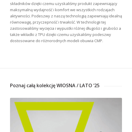
składników dzięki czemu uzyskaliśmy produkt zapewniający
maksymalną wydajność i komfort we wszystkich rodzajach
aktywności. Podeszwy z naszą technologią zapewniają idealną
równowagę, przyczepność i trwałość. W technologii tej
zastosowaliśmy wycięcia i wypustki różnej długości i grubości a
także wkładki z TPU dzięki czemu uzyskaliśmy podeszwy
dostosowane do różnorodnych modeli obuwia CMP.
Poznaj całą kolekcję WIOSNA / LATO ’25