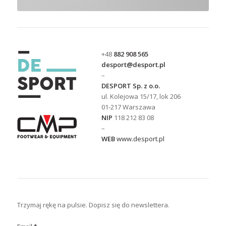
+48
882 908 565
desport@desport.pl
–
DESPORT Sp. z o.o.
ul. Kolejowa 15/17, lok 206
01-217 Warszawa
NIP
118 212 83 08
–
WEB
www.desport.pl
Trzymaj rękę na pulsie. Dopisz się do newslettera.