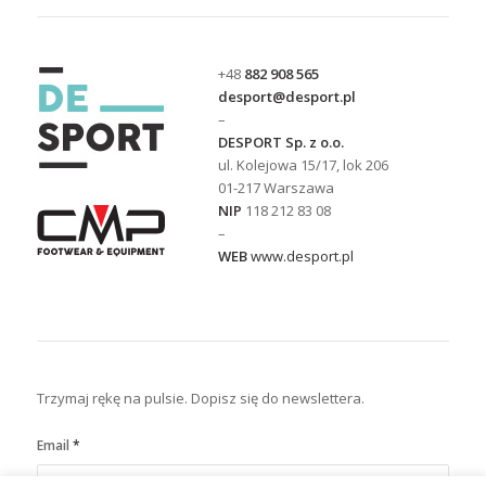
+48
882 908 565
desport@desport.pl
–
DESPORT Sp. z o.o.
ul. Kolejowa 15/17, lok 206
01-217 Warszawa
NIP
118 212 83 08
–
WEB
www.desport.pl
Trzymaj rękę na pulsie. Dopisz się do newslettera.
Email
*