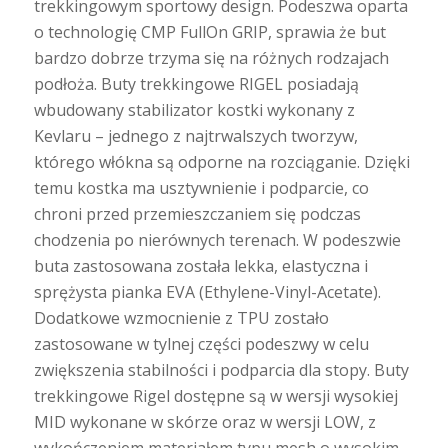
trekkingowym sportowy design. Podeszwa oparta
o technologię CMP FullOn GRIP, sprawia że but
bardzo dobrze trzyma się na różnych rodzajach
podłoża. Buty trekkingowe RIGEL posiadają
wbudowany stabilizator kostki wykonany z
Kevlaru – jednego z najtrwalszych tworzyw,
którego włókna są odporne na rozciąganie. Dzięki
temu kostka ma usztywnienie i podparcie, co
chroni przed przemieszczaniem się podczas
chodzenia po nierównych terenach. W podeszwie
buta zastosowana została lekka, elastyczna i
sprężysta pianka EVA (Ethylene-Vinyl-Acetate).
Dodatkowe wzmocnienie z TPU zostało
zastosowane w tylnej części podeszwy w celu
zwiększenia stabilności i podparcia dla stopy. Buty
trekkingowe Rigel dostępne są w wersji wysokiej
MID wykonane w skórze oraz w wersji LOW, z
wykończeniem materiałem typu mesh o wysokim