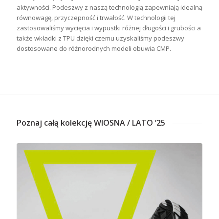
aktywności. Podeszwy z naszą technologią zapewniają idealną
równowagę, przyczepność i trwałość. W technologii tej
zastosowaliśmy wycięcia i wypustki różnej długości i grubości a
także wkładki z TPU dzięki czemu uzyskaliśmy podeszwy
dostosowane do różnorodnych modeli obuwia CMP.
Poznaj całą kolekcję WIOSNA / LATO ’25